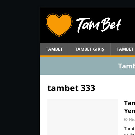
TAMBET
TAMBET GIRIŞ
TAMBET 
TamBe
tambet 333
Tam
Yen
Nis
Tambe