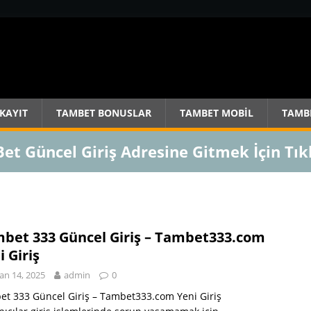
KAYIT
TAMBET BONUSLAR
TAMBET MOBIL
TAMBE
t Güncel Giriş Adresine Gitmek İçin Tıkl
bet 333 Güncel Giriş – Tambet333.com
i Giriş
an 14, 2025
admin
0
t 333 Güncel Giriş – Tambet333.com Yeni Giriş